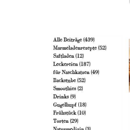
Alle Beiträge
(439)
439 Beiträge
Marmeladenrezepte
(52)
52 Beiträg
Saftladen
(12)
12 Beiträge
Leckereien
(187)
187 Beiträge
für Naschkatzen
(49)
49 Beiträge
Backstube
(52)
52 Beiträge
Smoothies
(2)
2 Beiträge
Drinks
(9)
9 Beiträge
Gugelhupf
(18)
18 Beiträge
Frühstück
(10)
10 Beiträge
Torten
(29)
29 Beiträge
Naturmedizin
(3)
3 Beiträge