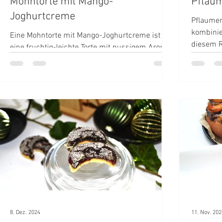
Mohntorte mit Mango-
Pflau
Joghurtcreme
Pflaumen
kombinie
Eine Mohntorte mit Mango-Joghurtcreme ist
diesem R
eine fruchtig-leichte Torte mit nussigem Aroma.
abgemes
Der Boden besteht aus saftigem Mohnteig, der
durch seinen leicht herben Geschmack eine
perfekte Basis bildet. Darauf kommt eine
cremige Schicht aus Mangojoghurt und ein
Fruchtspiegel.
8. Dez. 2024
11. Nov. 202