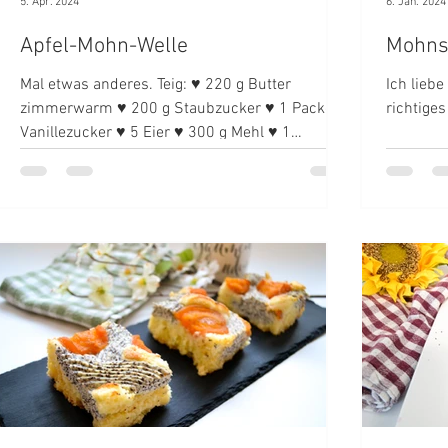
5. Apr. 2024
6. Jan. 2024
Apfel-Mohn-Welle
Mohns
Mal etwas anderes. Teig: ♥ 220 g Butter
Ich lieb
zimmerwarm ♥ 200 g Staubzucker ♥ 1 Packerl
richtiges
Vanillezucker ♥ 5 Eier ♥ 300 g Mehl ♥ 1
Packerl...