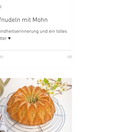
2
fnudeln mit Mohn
Kindheitserinnerung und ein tolles
tter ♥