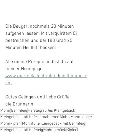
Die Beugerl nochmals 20 Minuten 
aufgehen lassen. Mit verquirltem Ei 
bestreichen und bei 180 Grad 25 
Minuten Heißluft backen. 
Alle meine Rezepte findest du auf 
meiner Homepage: 
www.marmeladenbrotundobsthimmel.c
om
Gutes Gelingen und liebe Grüße,
die Brunnerin
Mohn
Germteig
Hefeteig
süßes Kleingebäck
Kleingebäck mit Hefe
gemahlener Mohn
Mohnbeugerl
Mohnkipferl
Mohnfülle
Kleingebäck mit Germteig
Kleingebäck mit Hefeteig
Mohngebäck
Kipferl