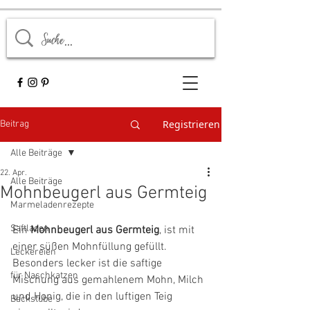
Registrieren
Beitrag
Alle Beiträge
22. Apr.
Alle Beiträge
Mohnbeugerl aus Germteig
Marmeladenrezepte
Saftladen
Ein 
Mohnbeugerl aus Germteig
, ist mit 
einer süßen Mohnfüllung gefüllt. 
Leckereien
Besonders lecker ist die saftige 
für Naschkatzen
Mischung aus gemahlenem Mohn, Milch 
und Honig, die in den luftigen Teig 
Backstube