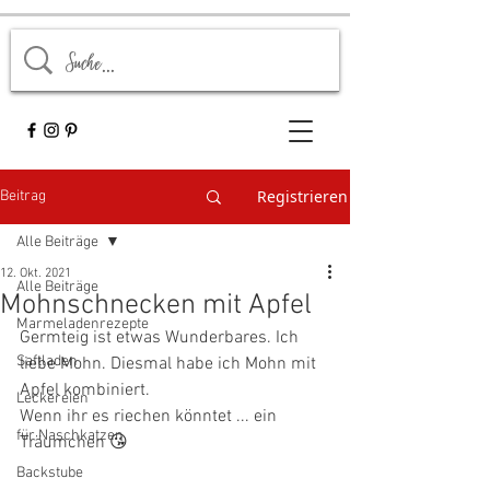
Registrieren
Beitrag
Alle Beiträge
12. Okt. 2021
Alle Beiträge
Mohnschnecken mit Apfel
Marmeladenrezepte
Germteig ist etwas Wunderbares. Ich 
Saftladen
liebe Mohn. Diesmal habe ich Mohn mit 
Apfel kombiniert. 
Leckereien
Wenn ihr es riechen könntet ... ein 
für Naschkatzen
Träumchen 😘
Backstube