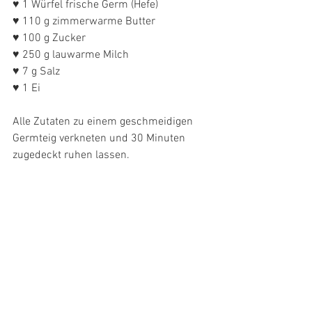
♥ 1 Würfel frische Germ (Hefe)
♥ 110 g zimmerwarme Butter
♥ 100 g Zucker
♥ 250 g lauwarme Milch
♥ 7 g Salz
♥ 1 Ei  
Alle Zutaten zu einem geschmeidigen 
Germteig verkneten und 30 Minuten 
zugedeckt ruhen lassen.