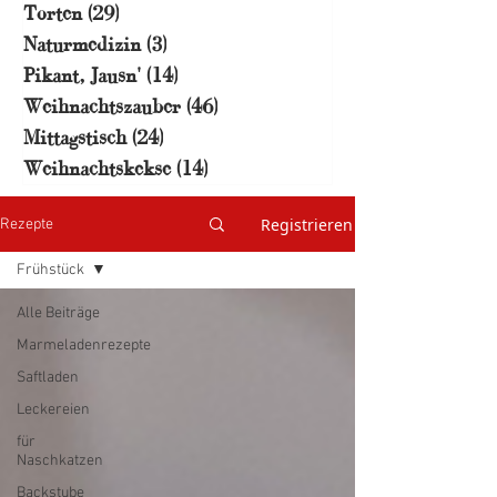
Torten
(29)
29 Beiträge
Naturmedizin
(3)
3 Beiträge
Pikant, Jausn'
(14)
14 Beiträge
Weihnachtszauber
(46)
46 Beiträge
Mittagstisch
(24)
24 Beiträge
Weihnachtskekse
(14)
14 Beiträge
Registrieren
Rezepte
Frühstück
Alle Beiträge
Marmeladenrezepte
Saftladen
Leckereien
für
Naschkatzen
Backstube