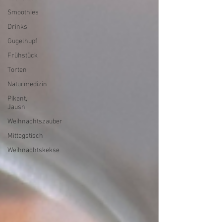
Smoothies
Drinks
Gugelhupf
Frühstück
Torten
Naturmedizin
Pikant,
Jausn'
Weihnachtszauber
Mittagstisch
Weihnachtskekse