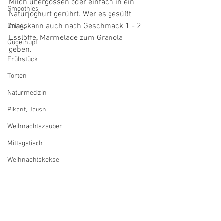
Milch übergossen oder einfach in ein 
Smoothies
Naturjoghurt gerührt. Wer es gesüßt 
mag, kann auch nach Geschmack 1 - 2 
Drinks
Esslöffel Marmelade zum Granola 
Gugelhupf
geben. 
Frühstück
Torten
Naturmedizin
Pikant, Jausn'
Weihnachtszauber
Mittagstisch
Weihnachtskekse