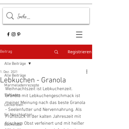
Registrieren
Beitrag
Alle Beiträge
1. Dez. 2021
Alle Beiträge
Lebkuchen - Granola
Marmeladenrezepte
Weihnachtszeit ist Lebkuchenzeit. 
Saftladen
Granola mit Lebkuchengeschmack ist 
meiner Meinung nach das beste Granola 
Leckereien
- Seelenfutter und Nervennahrung. Als 
für Naschkatzen
Frühstück in der kalten Jahreszeit mit 
frischem Obst verfeinert und mit heißer 
Backstube