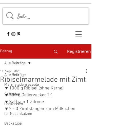
Registrieren
Beitrag
Alle Beiträge
11. Sept. 2025
Alle Beiträge
Ribiselmarmelade mit Zimt
Marmeladenrezepte
♥ 1000 g Ribisel (ohne Kerne)
Saftladen
♥ 500 g Gelierzucker 2:1
♥ Saft von 1 Zitrone
Leckereien
♥ 2 - 3 Zimtstangen zum Mitkochen
für Naschkatzen
Backstube