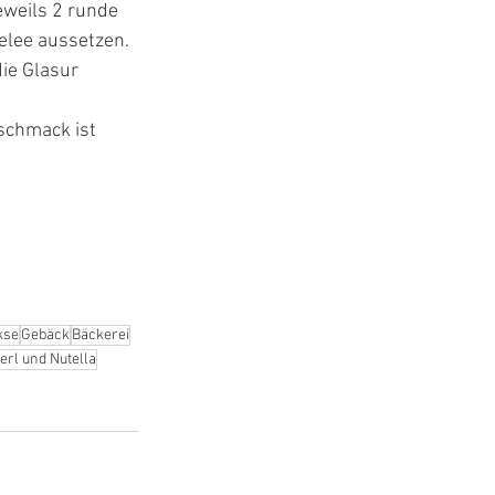
weils 2 runde 
lee aussetzen. 
ie Glasur 
eschmack ist 
kse
Gebäck
Bäckerei
erl und Nutella