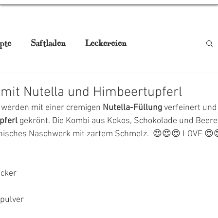
pte
Saftladen
Leckereien
be
Smoothies
Drinks
Gugelhupf
mit Nutella und Himbeertupferl
 werden mit einer cremigen 
Nutella-Füllung
 verfeinert und
aturmedizin
Pikant, Jausn'
pferl
 gekrönt. Die Kombi aus Kokos, Schokolade und Beeren
nisches Naschwerk mit zartem Schmelz.  😍😍😍 LOVE 😍
gstisch
Weihnachtskekse
ucker
gpulver