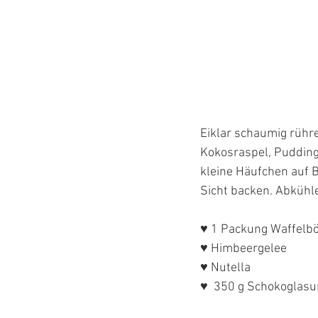
Eiklar schaumig rühr
Kokosraspel, Pudding
kleine Häufchen auf B
Sicht backen. Abkühle
♥ 1 Packung Waffelbö
♥ Himbeergelee
♥ Nutella
♥  350 g Schokoglasu