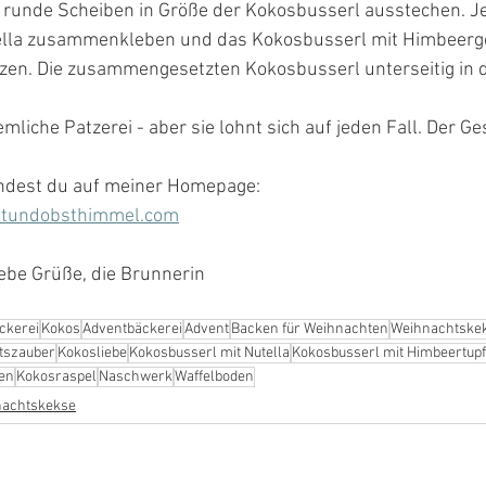
runde Scheiben in Größe der Kokosbusserl ausstechen. Je
ella zusammenkleben und das Kokosbusserl mit Himbeerge
en. Die zusammengesetzten Kokosbusserl unterseitig in d
emliche Patzerei - aber sie lohnt sich auf jeden Fall. Der G
indest du auf meiner Homepage: 
tundobsthimmel.com
ebe Grüße, die Brunnerin 
ckerei
Kokos
Adventbäckerei
Advent
Backen für Weihnachten
Weihnachtske
tszauber
Kokosliebe
Kokosbusserl mit Nutella
Kokosbusserl mit Himbeertupf
den
Kokosraspel
Naschwerk
Waffelboden
achtskekse