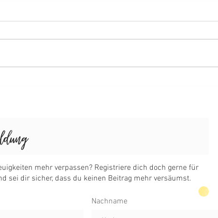
Wachauer Kekse
gefü
Nachname