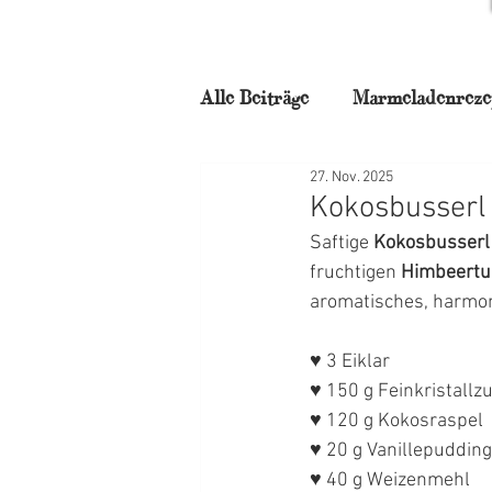
Alle Beiträge
Marmeladenreze
27. Nov. 2025
für Naschkatzen
Backstu
Kokosbusserl 
Saftige 
Kokosbusserl
Frühstück
Torten
N
fruchtigen 
Himbeertu
aromatisches, harmo
Weihnachtszauber
Mitta
♥ 3 Eiklar
♥ 150 g Feinkristallz
♥ 120 g Kokosraspel
♥ 20 g Vanillepuddin
♥ 40 g Weizenmehl