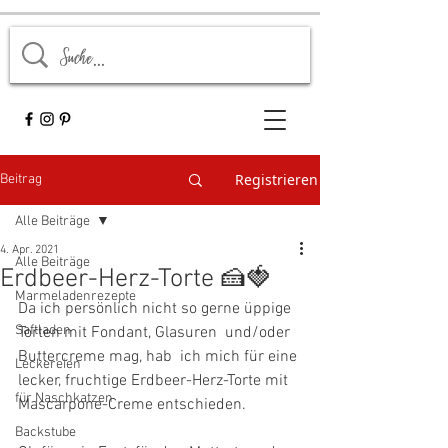
Registrieren
Beitrag
Alle Beiträge
4. Apr. 2021
Alle Beiträge
Erdbeer-Herz-Torte 🍰🍓
Marmeladenrezepte
Da ich persönlich nicht so gerne üppige 
Saftladen
Torten mit Fondant, Glasuren  und/oder 
Buttercreme mag, hab  ich mich für eine 
Leckereien
lecker, fruchtige Erdbeer-Herz-Torte mit 
für Naschkatzen
Mascarpone-Creme entschieden. 
Backstube