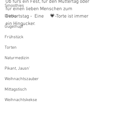
Ob fürs ein Fest, für den Muttertag oder 
Smoothies
für einen lieben Menschen zum 
Geburtstag -  Eine     💗-Torte ist immer 
Drinks
ein Hingucker. 
Gugelhupf
Frühstück
Torten
Naturmedizin
Pikant, Jausn'
Weihnachtszauber
Mittagstisch
Weihnachtskekse