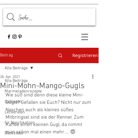
Registrieren
Beitrag
Alle Beiträge
28. Apr. 2021
Alle Beiträge
Mini-Mohn-Mango-Gugls
Marmeladenrezepte
Wie süß sind denn diese kleine Mini-
Saftladen
Gugls? Gefallen sie Euch? Nicht nur zum 
Naschen auch als kleines süßes 
Leckereien
Mitbringsel sind sie der Renner. Zum 
für Naschkatzen
Kaffee einen kleinen Gugl, da nimmt 
man schon mal einen mehr ... 😍
Backstube