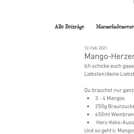
Alle Beiträge
Marmeladenreze
12. Feb. 2021
für Naschkatzen
Backstu
Mango-Herzen
Ich schicke euch gaaan
Frühstück
Torten
N
Liebsten/deine Liebs
Du brauchst nur ganz
Weihnachtszauber
Mitta
3 - 4 Mangos
250g Braunzuck
450ml Weinbran
 Herz-Keks-Auss
Und so geht's: Mango