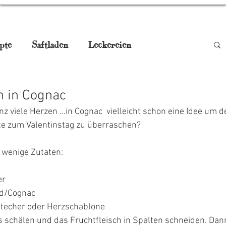
pte
Saftladen
Leckereien
be
Smoothies
Drinks
Gugelhupf
 in Cognac
z viele Herzen ...in Cognac  vielleicht schon eine Idee um d
aturmedizin
Pikant, Jausn'
te zum Valentinstag zu überraschen? 
 wenige Zutaten:
gstisch
Weihnachtskekse
er
d/Cognac
techer oder Herzschablone
s schälen und das Fruchtfleisch in Spalten schneiden. Dan