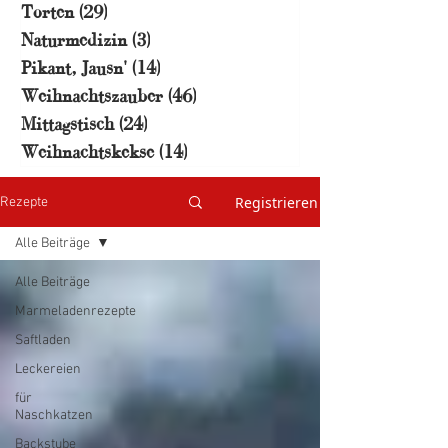
Torten
(29)
29 Beiträge
Naturmedizin
(3)
3 Beiträge
Pikant, Jausn'
(14)
14 Beiträge
Weihnachtszauber
(46)
46 Beiträge
Mittagstisch
(24)
24 Beiträge
Weihnachtskekse
(14)
14 Beiträge
Registrieren
Rezepte
Alle Beiträge
Alle Beiträge
Marmeladenrezepte
Saftladen
Leckereien
für
Naschkatzen
Backstube