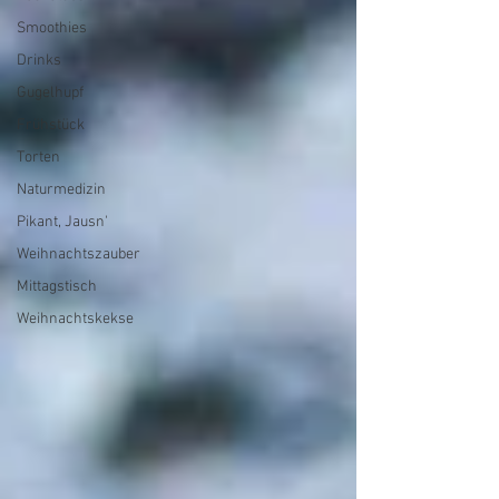
Smoothies
Drinks
Gugelhupf
Frühstück
Torten
Naturmedizin
Pikant, Jausn'
Weihnachtszauber
Mittagstisch
Weihnachtskekse