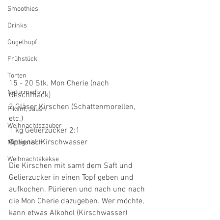
Smoothies
Drinks
Gugelhupf
Frühstück
Torten
15 - 20 Stk. Mon Cherie (nach 
Naturmedizin
Geschmack)
2 Gläser Kirschen (Schattenmorellen, 
Pikant, Jausn'
etc.)
Weihnachtszauber
1 kg Gelierzucker 2:1
Optional: Kirschwasser
Mittagstisch
Weihnachtskekse
Die Kirschen mit samt dem Saft und 
Gelierzucker in einen Topf geben und 
aufkochen. Pürieren und nach und nach 
die Mon Cherie dazugeben. Wer möchte, 
kann etwas Alkohol (Kirschwasser) 