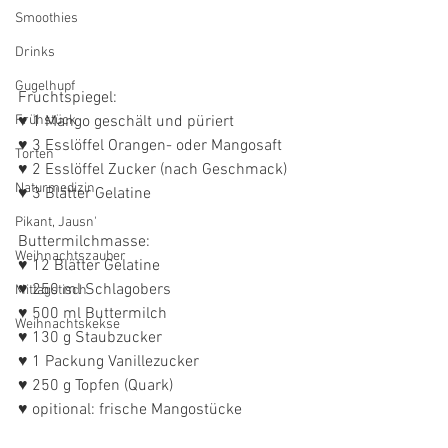
Smoothies
Drinks
Gugelhupf
Fruchtspiegel:
Frühstück
♥ 1 Mango geschält und püriert
♥ 3 Esslöffel Orangen- oder Mangosaft
Torten
♥ 2 Esslöffel Zucker (nach Geschmack)
Naturmedizin
♥ 3 Blätter Gelatine
Pikant, Jausn'
Buttermilchmasse:
Weihnachtszauber
♥ 12 Blätter Gelatine
♥ 250 ml Schlagobers
Mittagstisch
♥ 500 ml Buttermilch
Weihnachtskekse
♥ 130 g Staubzucker
♥ 1 Packung Vanillezucker
♥ 250 g Topfen (Quark)
♥ opitional: frische Mangostücke 