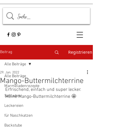
Registrieren
Beitrag
Alle Beiträge
29. Jan. 2022
Alle Beiträge
Mango-Buttermilchterrine
Marmeladenrezepte
Erfrischend, einfach und super lecker. 
Saftladen
Meine Mango-Buttermilchterrine 🤩
Leckereien
für Naschkatzen
Backstube