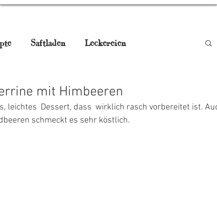
pte
Saftladen
Leckereien
be
Smoothies
Drinks
Gugelhupf
errine mit Himbeeren
, leichtes  Dessert, dass  wirklich rasch vorbereitet ist. Au
aturmedizin
Pikant, Jausn'
dbeeren schmeckt es sehr köstlich. 
gstisch
Weihnachtskekse