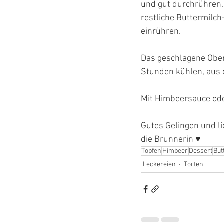
und gut durchrühren. 
restliche Buttermilc
einrühren. 
Das geschlagene Ober
Stunden kühlen, aus 
Mit Himbeersauce ode
Gutes Gelingen und l
die Brunnerin ♥
Topfen
Himbeer
Dessert
But
Leckereien
Torten