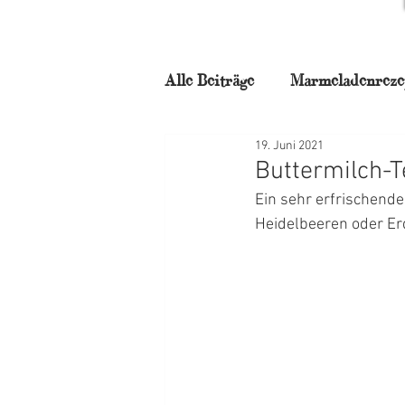
Alle Beiträge
Marmeladenreze
19. Juni 2021
für Naschkatzen
Backstu
Buttermilch-T
Ein sehr erfrischendes
Frühstück
Torten
N
Heidelbeeren oder Er
Weihnachtszauber
Mitta