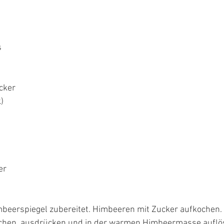
s
cker
)
er
mbeerspiegel zubereitet. Himbeeren mit Zucker aufkochen. D
chen, ausdrücken und in der warmen Himbeermasse auflös