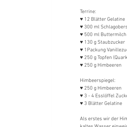
Terrine:
♥ 12 Blätter Gelatine
♥ 300 ml Schlagober
♥ 500 ml Buttermilch
♥ 130 g Staubzucker
♥ 1Packung Vanillezu
♥ 250 g Topfen (Quark
♥ 250 g Himbeeren
Himbeerspiegel:
♥ 250 g Himbeeren
♥ 3 - 4 Esslöffel Zuck
♥ 3 Blätter Gelatine
Als erstes wir der Hi
kaltes Wasser einwei