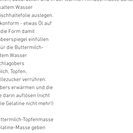
kaltem Wasser 
schhaltefolie auslegen. 
ikonform - etwas Öl auf 
 die Form damit 
beerspiegel einfüllen 
ür die Buttermilch-
altem Wasser 
chlagobers 
lch, Topfen, 
lezucker verrühren.  
obers erwärmen und die 
 darin auflösen (nicht 
ie Gelatine nicht mehr!) 
Buttermilch-Topfenmasse 
elatine-Masse geben 