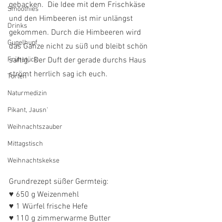
gebacken.  Die Idee mit dem Frischkäse 
Smoothies
und den Himbeeren ist mir unlängst 
Drinks
gekommen. Durch die Himbeeren wird 
Gugelhupf
das Ganze nicht zu süß und bleibt schön 
Frühstück
saftig.  Der Duft der gerade durchs Haus 
strömt herrlich sag ich euch. 
Torten
Naturmedizin
Pikant, Jausn'
Weihnachtszauber
Mittagstisch
Weihnachtskekse
Grundrezept süßer Germteig:
♥ 650 g Weizenmehl
♥ 1 Würfel frische Hefe
♥ 110 g zimmerwarme Butter