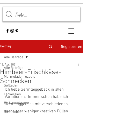
Registrieren
Beitrag
Alle Beiträge
18. Apr. 2021
Alle Beiträge
Himbeer-Frischkäse-
Marmeladenrezepte
Schnecken
Saftladen
Ich liebe Germteiggebäck in allen 
Leckereien
Variationen.  Immer schon habe ich 
für Naschkatzen
Germteiggebäck mit verschiedenen, 
mehr oder weniger kreativen Füllen 
Backstube