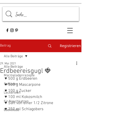
Registrieren
Beitrag
Alle Beiträge
29. Mai 2021
Alle Beiträge
Erdbeereisgugl 🍓
Marmeladenrezepte
♥ 500 g Erdbeeren
Saftladen
♥ 500 g Mascarpone
♥ 100 g Zucker
Leckereien
♥ 100 ml Kokosmilch
für Naschkatzen
♥ Saft von einer 1/2 Zitrone
♥ 250 ml Schlagobers
Backstube