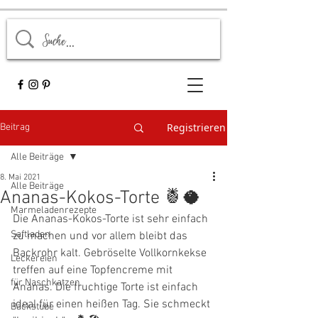
Registrieren
Beitrag
Alle Beiträge
8. Mai 2021
Alle Beiträge
Ananas-Kokos-Torte 🍍🥥
Marmeladenrezepte
Die Ananas-Kokos-Torte ist sehr einfach 
Saftladen
zu machen und vor allem bleibt das 
Backrohr kalt. Gebröselte Vollkornkekse 
Leckereien
treffen auf eine Topfencreme mit 
für Naschkatzen
Ananas. Die fruchtige Torte ist einfach 
ideal für einen heißen Tag. Sie schmeckt 
Backstube