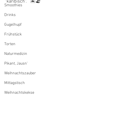
"karibisch".   🏝🏖 
Smoothies
Drinks
Gugelhupf
Frühstück
Torten
Naturmedizin
Pikant, Jausn'
Weihnachtszauber
Mittagstisch
Weihnachtskekse