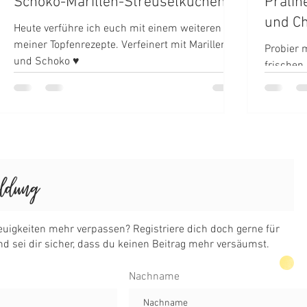
Schoko-Marillen-Streuselkuchen
Pralin
und Chi
Heute verführe ich euch mit einem weiteren
meiner Topfenrezepte. Verfeinert mit Marillen
Probier 
und Schoko ♥
frischen
und du we
Nachname