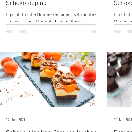
Schokotopping
Schoko
Egal ob frische Himbeeren oder TK-Früchte -
Eine flot
du wirst diese Marmelade vergöttern :-)
Marillen
#diebrunnerin
zu deinen
12. Juni 2021
10. Mai 202