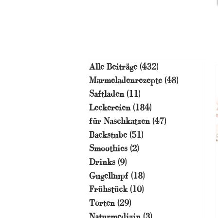
Alle Beiträge
(432)
432 Beiträge
Marmeladenrezepte
(48)
48 Beiträg
Saftladen
(11)
11 Beiträge
Leckereien
(184)
184 Beiträge
für Naschkatzen
(47)
47 Beiträge
Backstube
(51)
51 Beiträge
Smoothies
(2)
2 Beiträge
Drinks
(9)
9 Beiträge
Gugelhupf
(18)
18 Beiträge
Frühstück
(10)
10 Beiträge
Torten
(29)
29 Beiträge
Naturmedizin
(3)
3 Beiträge