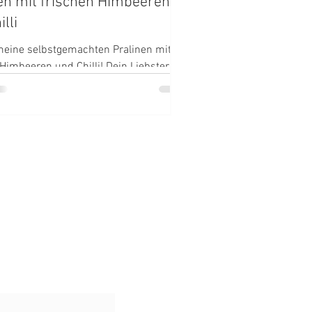
en mit frischen Himbeeren
lli
meine selbstgemachten Pralinen mit
 Himbeeren und Chilli! Dein Liebster
rdet es lieben ;)