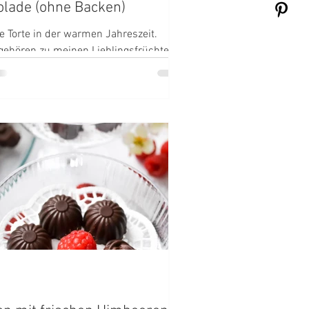
lade (ohne Backen)
te Torte in der warmen Jahreszeit.
 gehören zu meinen Lieblingsfrüchten,
 auch? :-)
1