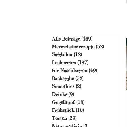
Alle Beiträge
(439)
439 Beiträge
Marmeladenrezepte
(52)
52 Beiträg
Saftladen
(12)
12 Beiträge
Leckereien
(187)
187 Beiträge
für Naschkatzen
(49)
49 Beiträge
Backstube
(52)
52 Beiträge
Smoothies
(2)
2 Beiträge
Drinks
(9)
9 Beiträge
Gugelhupf
(18)
18 Beiträge
Frühstück
(10)
10 Beiträge
Torten
(29)
29 Beiträge
Naturmedizin
(3)
3 Beiträge