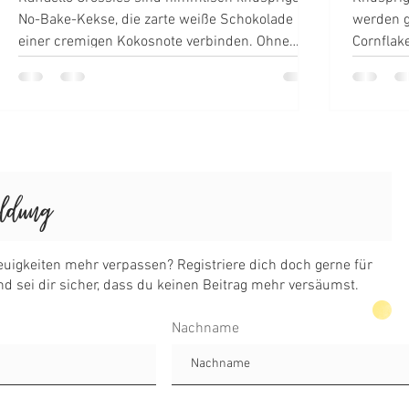
No-Bake-Kekse, die zarte weiße Schokolade mit
werden g
einer cremigen Kokosnote verbinden. Ohne
Cornflak
Backen zubereitet, vereinen sie Crunch und
Schokola
samtige Kokoscreme zu einer unwiderstehlich
geformt.
leichten Süßigkeit – perfekt für kleine
perfekte
Genussmomente.
und Ge
Nachname