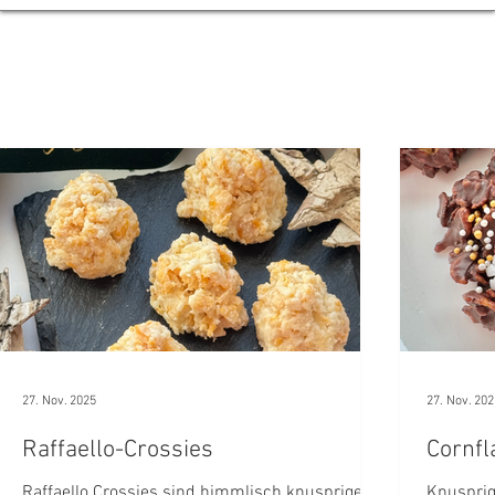
e
27. Nov. 2025
27. Nov. 202
Raffaello-Crossies
Cornfl
Raffaello Crossies sind himmlisch knusprige
Knusprig