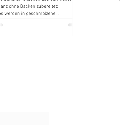
anz ohne Backen zubereitet:
es werden in geschmolzene
de gehüllt und zu kleinen Kränzchen
 Meine Kränzchenliebe verpackt in
n Mix aus Crunch, Schokoladenglanz
nuss.