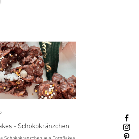
5
akes - Schokokränzchen
e Schokokränzchen aus Cornflakes