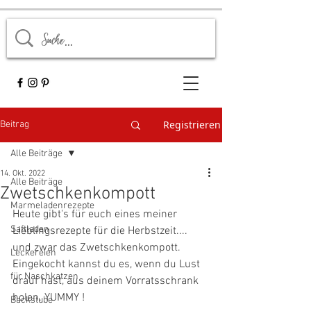
Registrieren
Beitrag
Alle Beiträge
14. Okt. 2022
Alle Beiträge
Zwetschkenkompott
Marmeladenrezepte
Heute gibt's für euch eines meiner 
Saftladen
Lieblingsrezepte für die Herbstzeit.... 
und zwar das Zwetschkenkompott. 
Leckereien
Eingekocht kannst du es, wenn du Lust 
für Naschkatzen
drauf hast, aus deinem Vorratsschrank 
holen. YUMMY !
Backstube