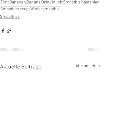
Zimt
Bananen
Banane
Drink
Milch
Smoothie
Kastanien
Smoothierezept
Wintersmoothie
Smoothies
Alle ansehen
Aktuelle Beiträge