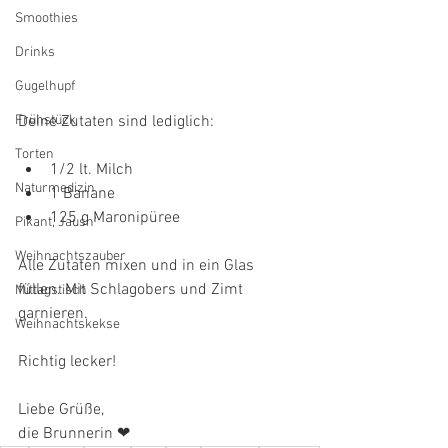
Smoothies
Drinks
Gugelhupf
Frühstück
Deine Zutaten sind lediglich: 
Torten
1/2 lt. Milch
Naturmedizin
1 Banane
125 g Maronipüree
Pikant, Jausn'
Weihnachtszauber
Alle Zutaten mixen und in ein Glas 
füllen. Mit Schlagobers und Zimt 
Mittagstisch
garnieren.
Weihnachtskekse
Richtig lecker! 
Liebe Grüße,
die Brunnerin ❤