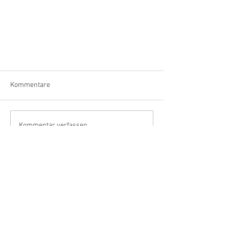
Kommentare
Kommentar verfassen...
Erdbeer-Bananen-Smoothie 🍓🍌
Vorname