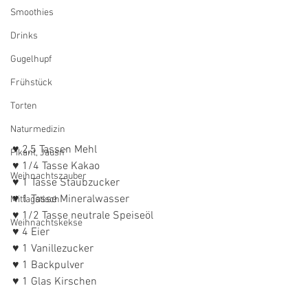
Smoothies
Drinks
Gugelhupf
Frühstück
Torten
Naturmedizin
♥ 2,5 Tassen Mehl
Pikant, Jausn'
♥ 1/4 Tasse Kakao
Weihnachtszauber
♥ 1 Tasse Staubzucker
♥ 1 Tasse Mineralwasser
Mittagstisch
♥ 1/2 Tasse neutrale Speiseöl
Weihnachtskekse
♥ 4 Eier
♥ 1 Vanillezucker
♥ 1 Backpulver
♥ 1 Glas Kirschen 