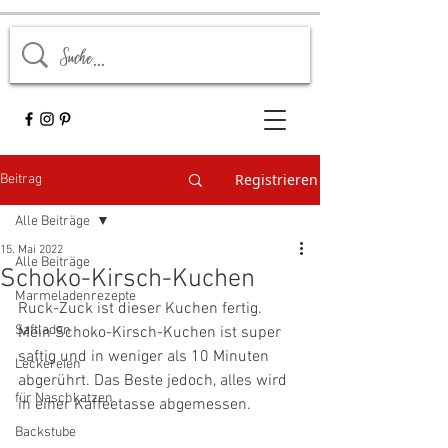
Registrieren
Beitrag
Alle Beiträge
15. Mai 2022
Alle Beiträge
Schoko-Kirsch-Kuchen
Marmeladenrezepte
Ruck-Zuck ist dieser Kuchen fertig. 
Saftladen
Mein Schoko-Kirsch-Kuchen ist super 
saftig und in weniger als 10 Minuten 
Leckereien
abgerührt. Das Beste jedoch, alles wird 
für Naschkatzen
in einer Kaffeetasse abgemessen.
Backstube