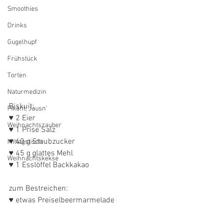
Smoothies
Drinks
Gugelhupf
Frühstück
Torten
Naturmedizin
Biskuit:
Pikant, Jausn'
♥ 2 Eier
Weihnachtszauber
♥ 1 Prise Salz
♥ 40 g Staubzucker
Mittagstisch
♥ 45 g glattes Mehl
Weihnachtskekse
♥ 1 Esslöffel Backkakao
zum Bestreichen:
♥ etwas Preiselbeermarmelade