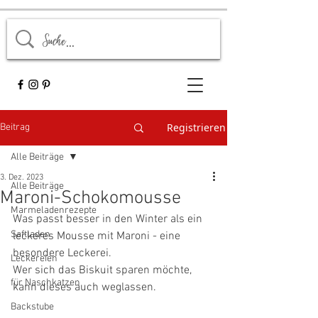
Registrieren
Beitrag
Alle Beiträge
3. Dez. 2023
Alle Beiträge
Maroni-Schokomousse
Marmeladenrezepte
Was passt besser in den Winter als ein 
Saftladen
leckeres Mousse mit Maroni - eine 
besondere Leckerei. 
Leckereien
Wer sich das Biskuit sparen möchte, 
für Naschkatzen
kann dieses auch weglassen. 
Backstube