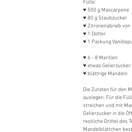
Fülle:
♥ 500 g Mascarpone
♥ 80 g Staubzucker
♥ Zitronenabrieb von 
♥ 1 Dotter
♥ 1 Packung Vanillep
♥ 6 - 8 Marillen
♥ etwas Gelierzucker
♥ blättrige Mandeln
Die Zutaten für den M
auslegen. Für die Fül
streichen und mit Mar
Gelierzucker in die Ö
restliche Drittel des
Mandelblättchen bestr