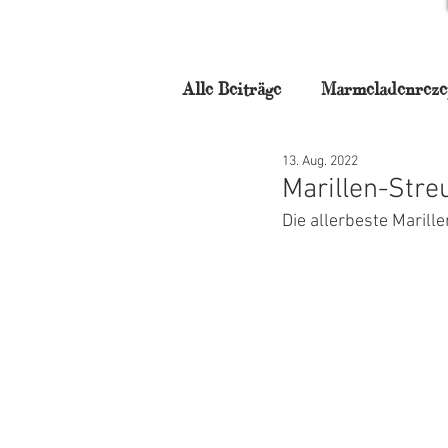
Alle Beiträge
Marmeladenreze
13. Aug. 2022
für Naschkatzen
Backstu
Marillen-Stre
Die allerbeste Marill
Frühstück
Torten
N
Weihnachtszauber
Mitta