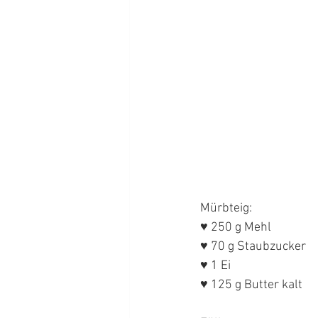
Mürbteig:
♥ 250 g Mehl
♥ 70 g Staubzucker
♥ 1 Ei
♥ 125 g Butter kalt