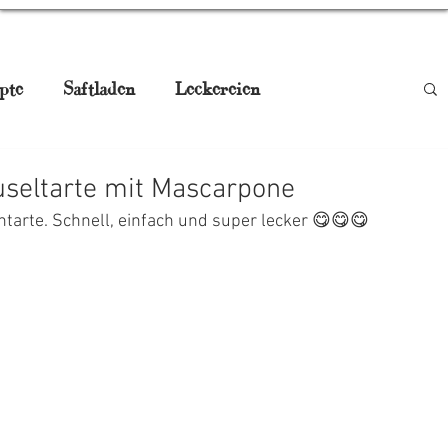
pte
Saftladen
Leckereien
be
Smoothies
Drinks
Gugelhupf
useltarte mit Mascarpone
entarte. Schnell, einfach und super lecker 😋😋😋
aturmedizin
Pikant, Jausn'
gstisch
Weihnachtskekse