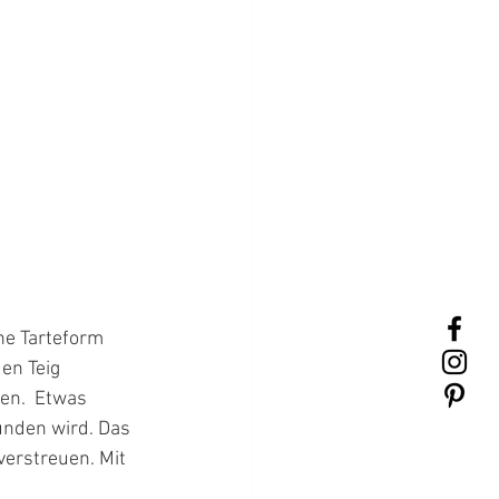
ne Tarteform 
en Teig 
en.  Etwas 
unden wird. Das 
verstreuen. Mit 