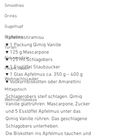
Smoothies
Drinks
Gugelhupf
Frühstück
Apfelmustiramisu
♥ 1 Packung Qimiq Vanille
Torten
♥ 125 g Mascarpone
Naturmedizin
♥ 125 ml Schlagobers
♥ 1 Esslöffel Staubzucker
Pikant, Jausn'
♥ 1 Glas Apfelmus ca. 350 g – 400 g
Weihnachtszauber
♥ Vollkornbiskotten oder Amarettini 
Mittagstisch
Schlagerobers steif schlagen. Qimiq 
Weihnachtskekse
Vanille glattrühren. Mascarpone, Zucker 
und 5 Esslöffel Apfelmus unter das 
Qimiq Vanille rühren. Das geschlagene 
Schlagobers unterheben.
Die Biskotten ins Apfelmus tauchen und 