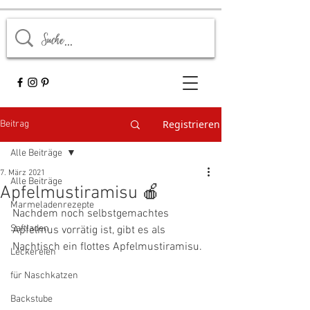
Registrieren
Beitrag
Alle Beiträge
7. März 2021
Alle Beiträge
Apfelmustiramisu 🍎
Marmeladenrezepte
Nachdem noch selbstgemachtes 
Saftladen
Apfelmus vorrätig ist, gibt es als 
Nachtisch ein flottes Apfelmustiramisu.
Leckereien
für Naschkatzen
Backstube