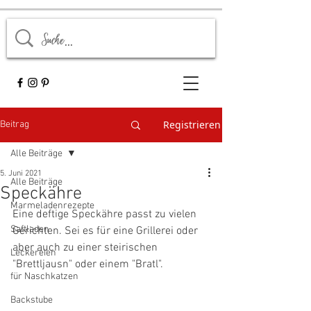
Registrieren
Beitrag
Alle Beiträge
5. Juni 2021
Alle Beiträge
Speckähre
Marmeladenrezepte
Eine deftige Speckähre passt zu vielen 
Saftladen
Gerichten. Sei es für eine Grillerei oder 
aber auch zu einer steirischen 
Leckereien
"Brettljausn" oder einem "Bratl". 
für Naschkatzen
Backstube