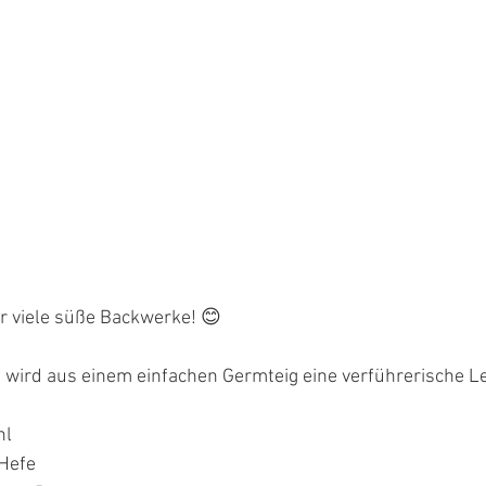
für viele süße Backwerke! 😊
g wird aus einem einfachen Germteig eine verführerische Le
hl
 Hefe