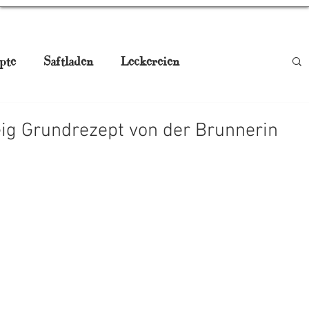
pte
Saftladen
Leckereien
be
Smoothies
Drinks
Gugelhupf
ig Grundrezept von der Brunnerin
aturmedizin
Pikant, Jausn'
gstisch
Weihnachtskekse