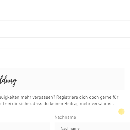
Birn
Heidelbeertaler (Germteig) mit
Streusel
Nachname