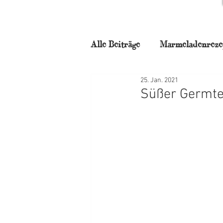
Alle Beiträge
Marmeladenreze
25. Jan. 2021
für Naschkatzen
Backstu
Süßer Germte
Frühstück
Torten
N
Weihnachtszauber
Mitta