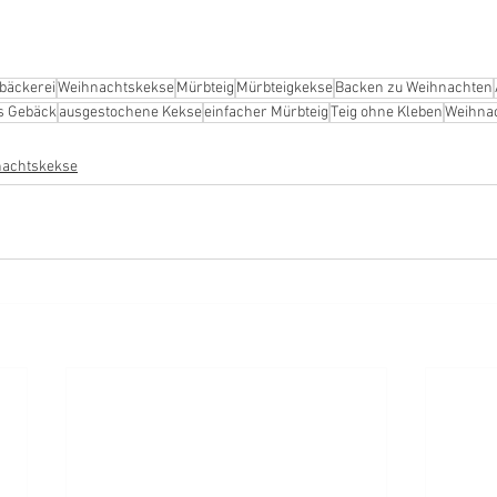
bäckerei
Weihnachtskekse
Mürbteig
Mürbteigkekse
Backen zu Weihnachten
s Gebäck
ausgestochene Kekse
einfacher Mürbteig
Teig ohne Kleben
Weihnac
achtskekse