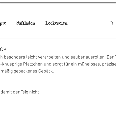
pte
Saftladen
Leckereien
be
Smoothies
Drinks
Gugelhupf
ck
ich besonders leicht verarbeiten und sauber ausrollen. Der T
aturmedizin
Pikant, Jausn'
rt-knusprige Plätzchen und sorgt für ein müheloses, präzise
ichmäßig gebackenes Gebäck.
gstisch
Weihnachtskekse
damit der Teig nicht 