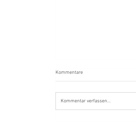
Kommentare
Kommentar verfassen...
Fäustlinge ♥️ aus Mürbteig ♥️