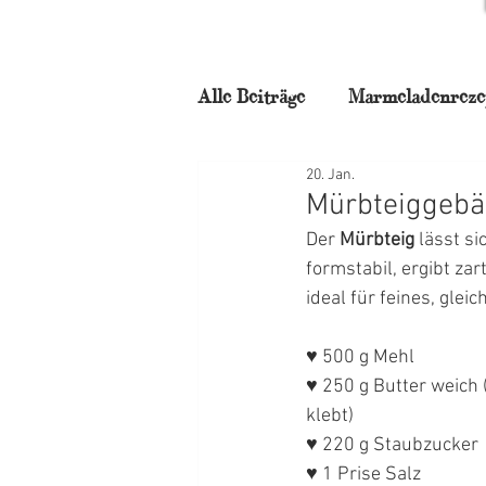
Alle Beiträge
Marmeladenreze
20. Jan.
für Naschkatzen
Backstu
Mürbteiggebä
Der
 Mürbteig
 lässt s
Frühstück
Torten
N
formstabil, ergibt za
ideal für feines, gle
Weihnachtszauber
Mitta
♥ 500 g Mehl
♥ 250 g Butter weich (
klebt)
♥ 220 g Staubzucker
♥ 1 Prise Salz