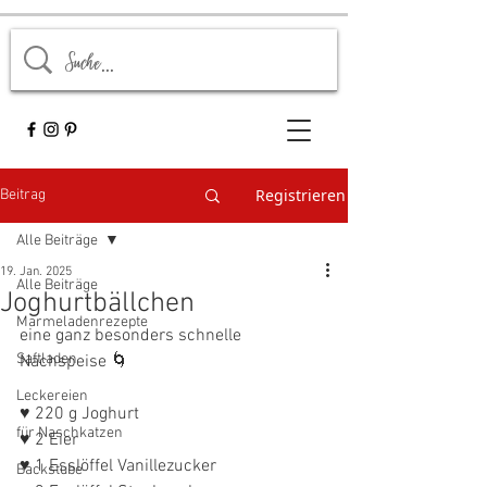
Registrieren
Beitrag
Alle Beiträge
19. Jan. 2025
Alle Beiträge
Joghurtbällchen
Marmeladenrezepte
eine ganz besonders schnelle 
Saftladen
Nachspeise 🌀
Leckereien
♥ 220 g Joghurt
für Naschkatzen
♥ 2 Eier
♥ 1 Esslöffel Vanillezucker
Backstube