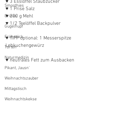
♥ 3 Esslöffel Staubzucker
Smoothies
♥ 1 Prise Salz
♥ 200 g Mehl
Drinks
♥ 1/2 Teelöffel Backpulver
Gugelhupf
Frühstück
♥ TIPP optional: 1 Messerspitze 
Lebkuchengewürz 
Torten
Naturmedizin
♥ neutrales Fett zum Ausbacken
Pikant, Jausn'
Weihnachtszauber
Mittagstisch
Weihnachtskekse