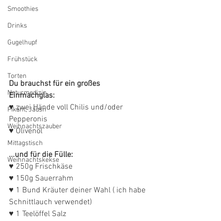
Smoothies
Drinks
Gugelhupf
Frühstück
Torten
Du brauchst für ein großes 
Naturmedizin
Einmachglas:
♥ zwei Hände voll Chilis und/oder 
Pikant, Jausn'
Pepperonis
Weihnachtszauber
♥ Olivenöl
Mittagstisch
...und für die Fülle:
Weihnachtskekse
♥ 250g Frischkäse
♥ 150g Sauerrahm
♥ 1 Bund Kräuter deiner Wahl ( ich habe 
Schnittlauch verwendet)
♥ 1 Teelöffel Salz