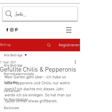
Registrieren
Beitrag
Alle Beiträge
7. Sept. 2021
Alle Beiträge
Gefüllte Chilis & Pepperonis
Marmeladenrezepte
Mein Garten geht über - ich habe so 
Saftladen
viele Pepperonis und Chilis, nur wohin 
damit? Ich dachte mir, dieses Jahr, 
Leckereien
werde ich sie einlegen. So hat man zur 
für Naschkatzen
Jause immer etwas griffbereit.
Backstube