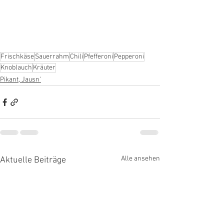
Frischkäse
Sauerrahm
Chili
Pfefferoni
Pepperoni
Knoblauch
Kräuter
Pikant, Jausn'
Alle ansehen
Aktuelle Beiträge