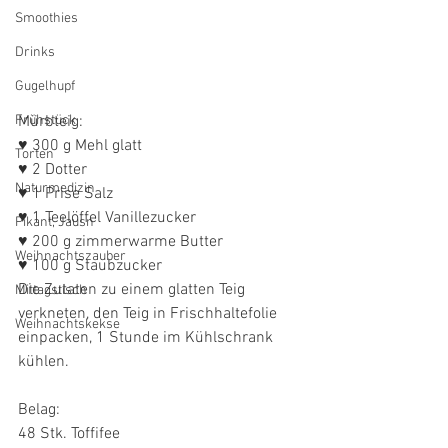
Smoothies
Drinks
Gugelhupf
Frühstück
Mürbteig:
♥ 300 g Mehl glatt
Torten
♥ 2 Dotter
Naturmedizin
♥ 1 Prise Salz
♥ 1 Teelöffel Vanillezucker
Pikant, Jausn'
♥ 200 g zimmerwarme Butter
Weihnachtszauber
♥ 100 g Staubzucker
Die Zutaten zu einem glatten Teig 
Mittagstisch
verkneten, den Teig in Frischhaltefolie 
Weihnachtskekse
einpacken, 1 Stunde im Kühlschrank 
kühlen. 
Belag:
48 Stk. Toffifee